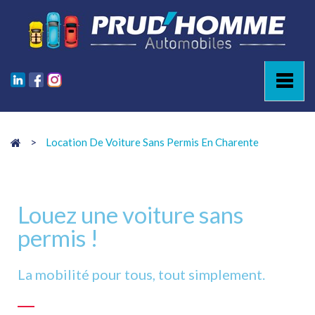
>
Location De Voiture Sans Permis En Charente
Louez une voiture sans
permis !
La mobilité pour tous, tout simplement.