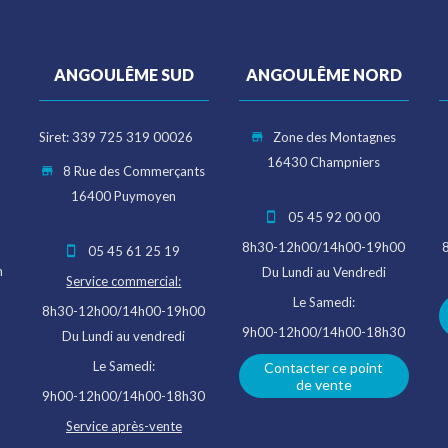
ANGOULÊME SUD
ANGOULÊME NORD
Siret: 339 725 319 00026
Zone des Montagnes
16430 Champniers
8 Rue des Commerçants
16400 Puymoyen
05 45 92 00 00
8h30-12h00/14h00-19h00
05 45 61 25 19
n
Du Lundi au Vendredi
Service commercial:
Le Samedi:
8h30-12h00/14h00-19h00
9h00-12h00/14h00-18h30
Du Lundi au vendredi
Le Samedi:
Contacter ce point
de vente
9h00-12h00/14h00-18h30
Service après-vente