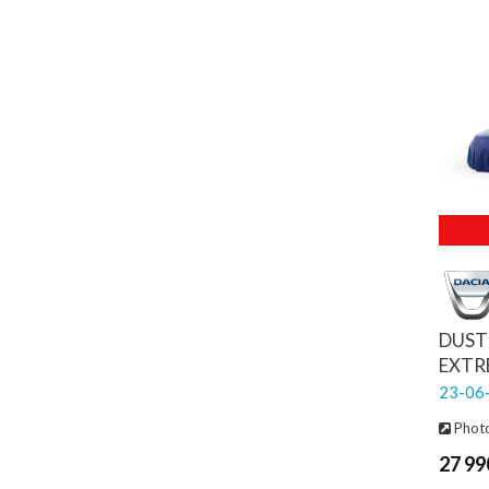
DUST
EXTR
23-06-
Photo
27 99