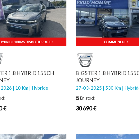
HYBRIDE 10KMS DISPO DE SUITE !
COMME NEUF !
TER 1.8 HYBRID 155CH
BIGSTER 1.8 HYBRID 155
NEY
JOURNEY
2026 | 10 Km | Hybride
27-03-2025 | 530 Km | Hybrid
ock
En stock
0 €
30 690 €