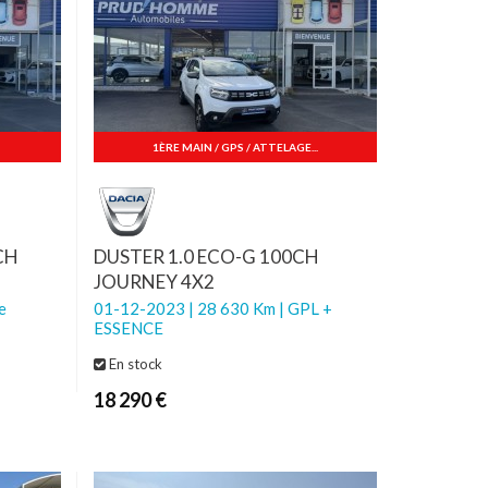
1ÈRE MAIN / GPS / ATTELAGE...
CH
DUSTER 1.0 ECO-G 100CH
JOURNEY 4X2
e
01-12-2023 | 28 630 Km | GPL +
ESSENCE
En stock
18 290 €