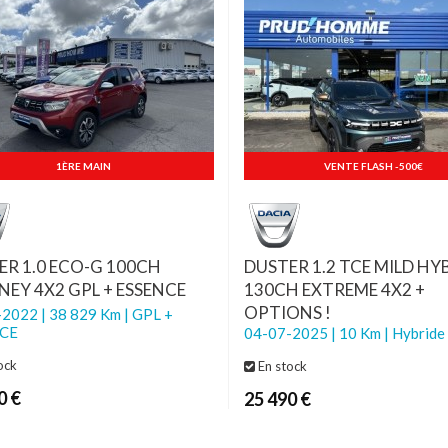
1ÈRE MAIN
VENTE FLASH -500€
ER 1.0 ECO-G 100CH
DUSTER 1.2 TCE MILD HY
NEY 4X2 GPL + ESSENCE
130CH EXTREME 4X2 +
OPTIONS !
2022 | 38 829 Km | GPL +
CE
04-07-2025 | 10 Km | Hybride
ock
En stock
0 €
25 490 €