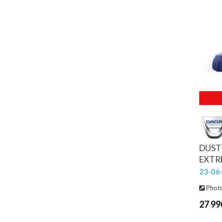
DUST
EXTR
23-06-
Photo
27 99